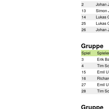
2
Johan 
13
Simon 
14
Lukas 
25
Lukas 
26
Johan 
Gruppe
Spiel
Spiele
3
Erik B
4
Tim Sc
15
Emil U
16
Richar
27
Emil U
28
Tim Sc
Gruppe