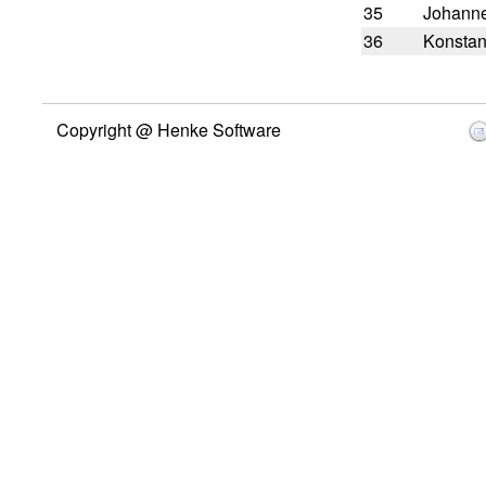
35
Johanne
36
Konstan
Copyright @ Henke Software