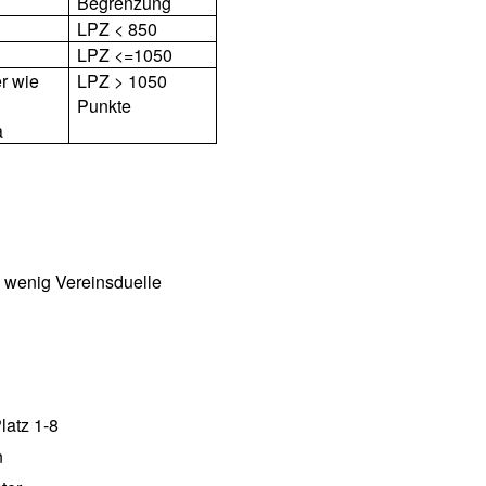
Begrenzung
LPZ < 850
LPZ <=1050
r wie
LPZ > 1050
Punkte
a
 wenig Vereinsduelle
latz 1-8
n