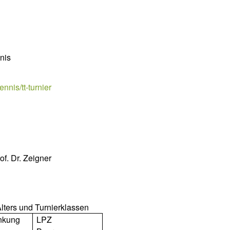
nis
nnis/tt-turnier
of. Dr. Zeigner
lters und Turnierklassen
änkung
LPZ