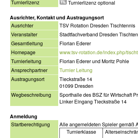
Turnierlizenz
Turnierlizenz optional
Ausrichter, Kontakt und Austragungsort
Ausrichter
TSV Rotation Dresden Tischtennis
Veranstalter
Stadtfachverband Dresden Tischten
Gesamtleitung
Florian Ederer
Homepage
www.tsv-rotation.de/index.php/tischte
Turnierleitung
Florian Ederer und Moritz Pohle
Ansprechpartner
Turnier Leitung
Austragungsort
Tieckstraße 14
01099 Dresden
Wegbeschreibung
Sporthalle des BSZ für Wirtschaft Pr
Linker Eingang Tieckstraße 14
Anmeldung
Startberechtigung
Alle angemeldeten Spieler gemäß A
Turnierklasse
Alterseinschr