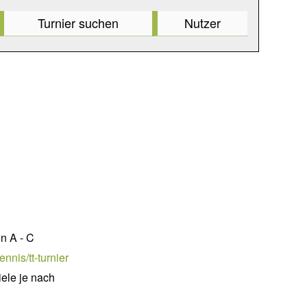
Turnier suchen
Nutzer
n A - C
nnis/tt-turnier
ele je nach