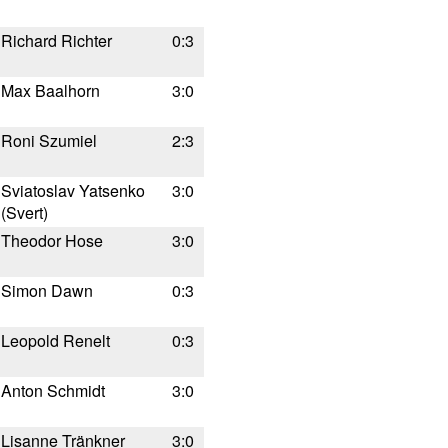
Richard Richter
0:3
Max Baalhorn
3:0
Roni Szumiel
2:3
Sviatoslav Yatsenko
3:0
(Svert)
Theodor Hose
3:0
Simon Dawn
0:3
Leopold Renelt
0:3
Anton Schmidt
3:0
Lisanne Tränkner
3:0