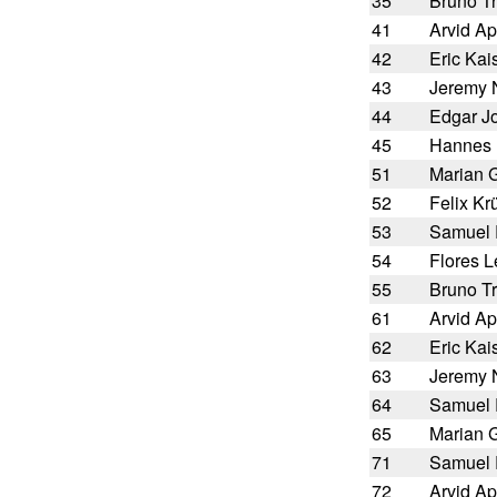
35
Bruno T
41
Arvid Ap
42
Eric Kai
43
Jeremy
44
Edgar J
45
Hannes 
51
Marian G
52
Felix Kr
53
Samuel 
54
Flores Le
55
Bruno T
61
Arvid Ap
62
Eric Kai
63
Jeremy
64
Samuel 
65
Marian G
71
Samuel 
72
Arvid Ap