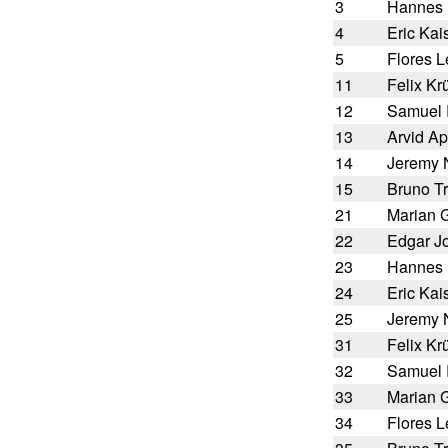
3
Hannes 
4
Eric Kai
5
Flores Le
11
Felix Kr
12
Samuel 
13
Arvid Ap
14
Jeremy
15
Bruno T
21
Marian G
22
Edgar J
23
Hannes 
24
Eric Kai
25
Jeremy
31
Felix Kr
32
Samuel 
33
Marian G
34
Flores Le