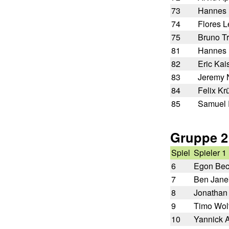
73
Hannes 
74
Flores Le
75
Bruno T
81
Hannes 
82
Eric Kai
83
Jeremy
84
Felix Kr
85
Samuel 
Gruppe 2
Spiel
Spieler 1
6
Egon Be
7
Ben Jane
8
Jonathan
9
Timo Wol
10
Yannick 