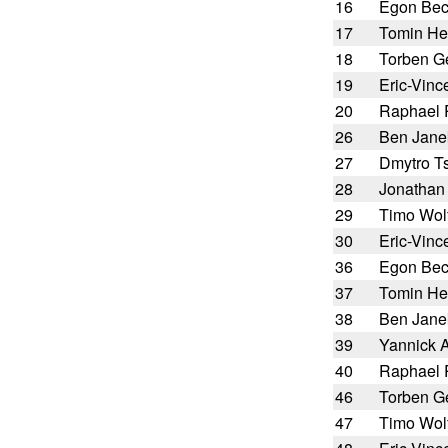
16
Egon Be
17
Tomin He
18
Torben Ge
19
Eric-Vinc
20
Raphael
26
Ben Jane
27
Dmytro T
28
Jonathan
29
Timo Wol
30
Eric-Vinc
36
Egon Be
37
Tomin He
38
Ben Jane
39
Yannick 
40
Raphael
46
Torben Ge
47
Timo Wol