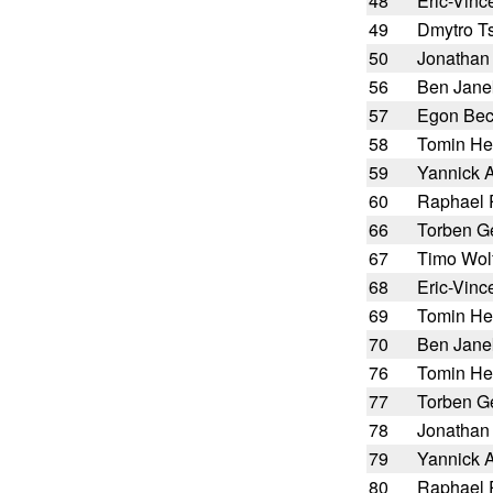
48
Eric-Vinc
49
Dmytro T
50
Jonathan
56
Ben Jane
57
Egon Be
58
Tomin He
59
Yannick 
60
Raphael
66
Torben Ge
67
Timo Wol
68
Eric-Vinc
69
Tomin He
70
Ben Jane
76
Tomin He
77
Torben Ge
78
Jonathan
79
Yannick 
80
Raphael