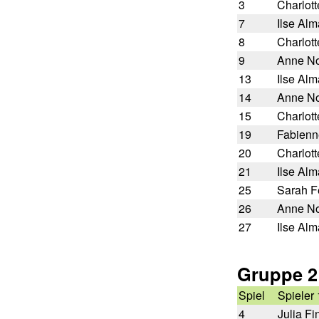
3
Charlot
7
Ilse Alm
8
Charlot
9
Anne N
13
Ilse Alm
14
Anne N
15
Charlot
19
Fabienn
20
Charlot
21
Ilse Alm
25
Sarah Fe
26
Anne N
27
Ilse Alm
Gruppe 2
Spiel
Spieler 
4
Julia Fi