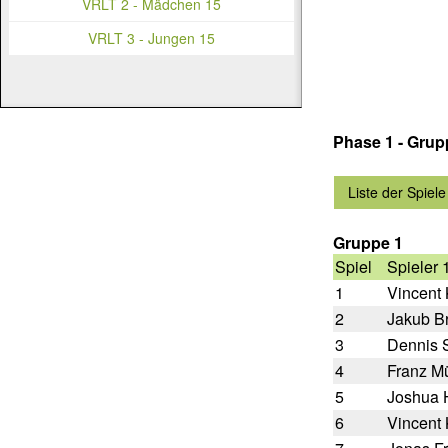
VRLT 2 - Mädchen 15
VRLT 3 - Jungen 15
Phase 1 - Gru
Liste der Spiele
Gruppe 1
Spiel
Spieler 
1
Vincent
2
Jakub Br
3
Dennis 
4
Franz Mü
5
Joshua 
6
Vincent