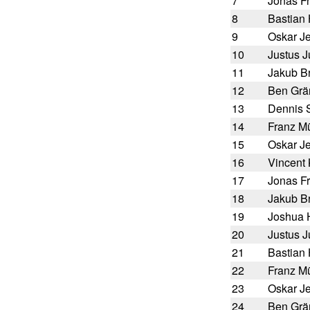
7
Jonas F
8
Bastian 
9
Oskar J
10
Justus 
11
Jakub Br
12
Ben Grä
13
Dennis 
14
Franz Mü
15
Oskar J
16
Vincent
17
Jonas F
18
Jakub Br
19
Joshua 
20
Justus 
21
Bastian 
22
Franz Mü
23
Oskar J
24
Ben Grä