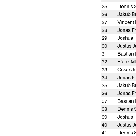
25
Dennis 
26
Jakub Br
27
Vincent
28
Jonas F
29
Joshua 
30
Justus 
31
Bastian 
32
Franz Mü
33
Oskar J
34
Jonas F
35
Jakub Br
36
Jonas F
37
Bastian 
38
Dennis 
39
Joshua 
40
Justus 
41
Dennis 