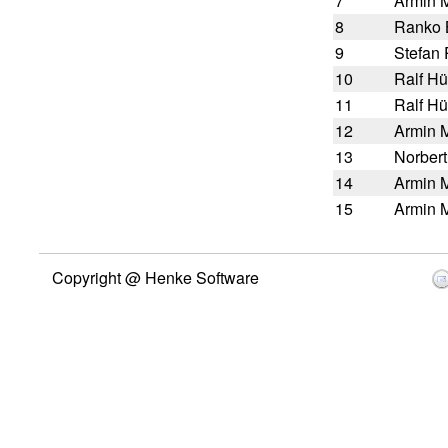
7
Armin 
8
Ranko 
9
Stefan
10
Ralf H
11
Ralf H
12
Armin 
13
Norber
14
Armin 
15
Armin 
Copyright @ Henke Software