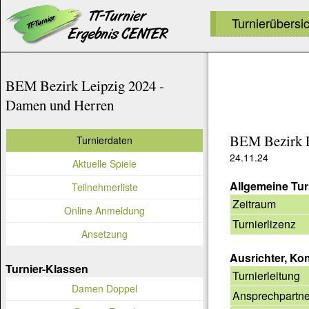
Turnierübersi
BEM Bezirk Leipzig 2024 -
Damen und Herren
BEM Bezirk L
Turnierdaten
24.11.24
Aktuelle Spiele
Allgemeine Tur
Teilnehmerliste
Zeitraum
Online Anmeldung
Turnierlizenz
Ansetzung
Ausrichter, Ko
Turnier-Klassen
Turnierleitung
Damen Doppel
Ansprechpartne