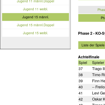
Jugend 11 männl.Doppel
Jugend 11 weibl.
Phas
Jugend 15 männl.
Ph
Jugend 15 männl.Doppel
Phase 2 - KO-
Jugend 15 weibl.
Liste der Spiele
Achtelfinale
Spiel
Spieler
37
Tiago I
38
Timo Ri
39
Finn H
40
-- Freilo
41
Levi Ge
42
Oskar K