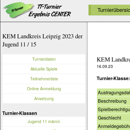
Turnierübersi
KEM Landkreis Leipzig 2023 der
Jugend 11 / 15
KEM Landkrei
Turnierdaten
16.09.23
Aktuelle Spiele
Turnier-Klasse
Teilnehmerliste
Online Anmeldung
Austragungsda
Ansetzung
Beschreibung
Spielberechtig
Turnier-Klassen
Geschlecht
Jugend 11 männl.
Anmeldegebüh