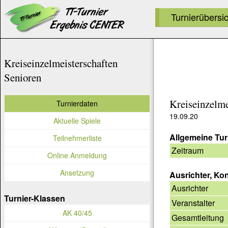
Turnierübersi
Kreiseinzelmeisterschaften
Senioren
Kreiseinzelme
Turnierdaten
19.09.20
Aktuelle Spiele
Allgemeine Tur
Teilnehmerliste
Zeitraum
Online Anmeldung
Ansetzung
Ausrichter, Ko
Ausrichter
Turnier-Klassen
Veranstalter
AK 40/45
Gesamtleitung