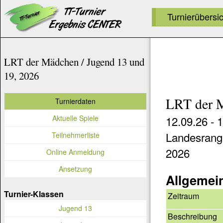
Turnierübersi
LRT der Mädchen / Jugend 13 und
19, 2026
LRT der M
Turnierdaten
Aktuelle Spiele
12.09.26 - 
Landesrangl
Teilnehmerliste
2026
Online Anmeldung
Ansetzung
Allgemei
Turnier-Klassen
Zeitraum
Jugend 13
Beschreibung