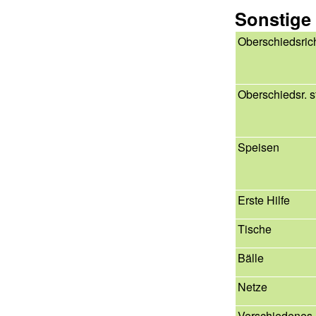
Sonstige
Oberschiedsric
Oberschiedsr. st
Speisen
Erste Hilfe
Tische
Bälle
Netze
Verschiedenes