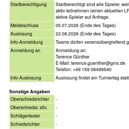
Startberechtigung
Startberechtigt sind alle Spieler, w
aktiv teilnehmen (einen aktuellen L
aktive Spieler auf Anfrage.
Meldeschluss
05.07.2026 (Ende des Tages)
Auslosung
22.08.2026 (Ende des Tages)
Info-Anmeldung
Teams dürfen vereinsübergreifend g
Anmeldung an
Anmeldung an:
Terence Günther
E-Mail: terence.guenther@gmx.de
Telefon: +49 159 08499540
Info-Auslosung
Auslosung findet am Turniertag statt
Sonstige Angaben
Oberschiedsrichter
-
Oberschiedsr. stlv.
-
Schlägertester
-
Schiedsrichter
-