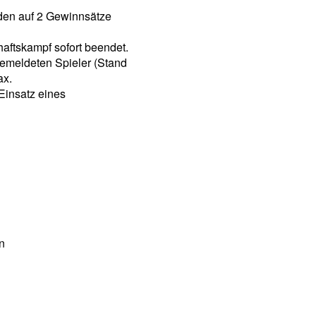
den auf 2 Gewinnsätze
aftskampf sofort beendet.
emeldeten Spieler (Stand
ax.
Einsatz eines
n