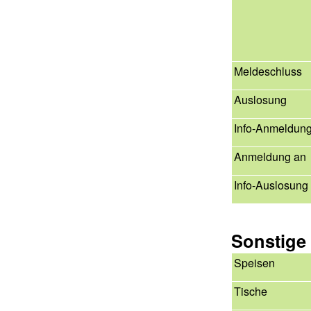
Meldeschluss
Auslosung
Info-Anmeldun
Anmeldung an
Info-Auslosung
Sonstige
Speisen
Tische