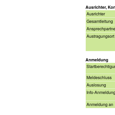
Ausrichter, Ko
Ausrichter
Gesamtleitung
Ansprechpartne
Austragungsort
Anmeldung
Startberechtig
Meldeschluss
Auslosung
Info-Anmeldun
Anmeldung an