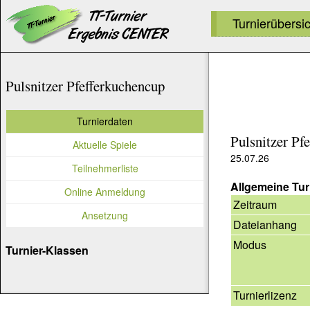
Turnierübersi
Pulsnitzer Pfefferkuchencup
Turnierdaten
Pulsnitzer Pf
Aktuelle Spiele
25.07.26
Teilnehmerliste
Allgemeine Tur
Online Anmeldung
Zeitraum
Ansetzung
Dateianhang
Modus
Turnier-Klassen
Turnierlizenz