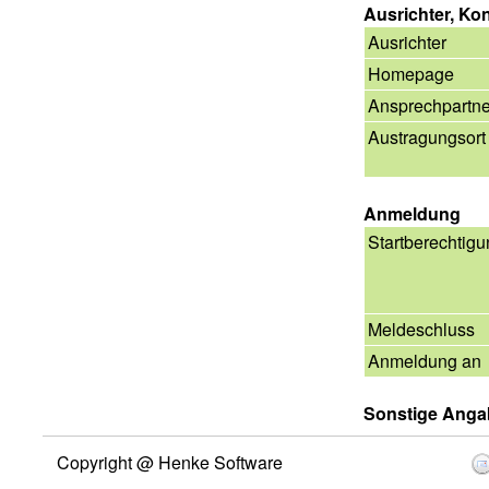
Ausrichter, Ko
Ausrichter
Homepage
Ansprechpartne
Austragungsort
Anmeldung
Startberechtig
Meldeschluss
Anmeldung an
Sonstige Ang
Copyright @ Henke Software