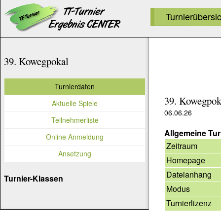
Turnierübersi
39. Kowegpokal
Turnierdaten
39. Kowegpok
Aktuelle Spiele
06.06.26
Teilnehmerliste
Allgemeine Tur
Online Anmeldung
Zeitraum
Ansetzung
Homepage
Dateianhang
Turnier-Klassen
Modus
Turnierlizenz