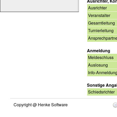
Ausrichter, Ko
Ausrichter
Veranstalter
Gesamtleitung
Turnierleitung
Ansprechpartne
Anmeldung
Meldeschluss
Auslosung
Info-Anmeldun
Sonstige Ang
Schiedsrichter
Copyright @ Henke Software