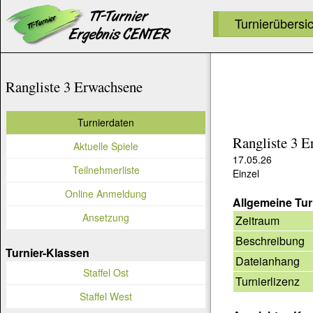
Turnierübersi
Rangliste 3 Erwachsene
Turnierdaten
Rangliste 3 
Aktuelle Spiele
17.05.26
Teilnehmerliste
Einzel
Online Anmeldung
Allgemeine Tur
Ansetzung
Zeitraum
Beschreibung
Turnier-Klassen
Dateianhang
Staffel Ost
Turnierlizenz
Staffel West