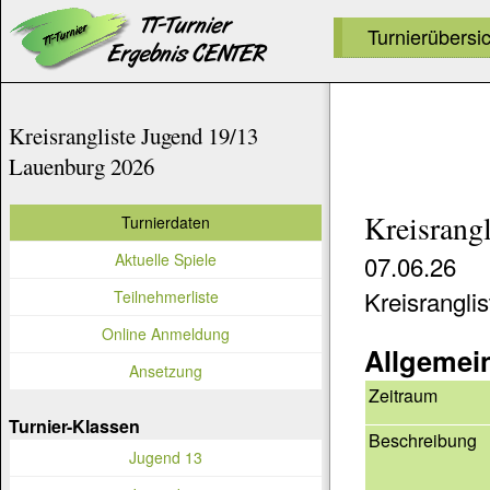
Turnierübersi
Kreisrangliste Jugend 19/13
Lauenburg 2026
Kreisrang
Turnierdaten
Aktuelle Spiele
07.06.26
Kreisrangli
Teilnehmerliste
Online Anmeldung
Allgemei
Ansetzung
Zeitraum
Turnier-Klassen
Beschreibung
Jugend 13