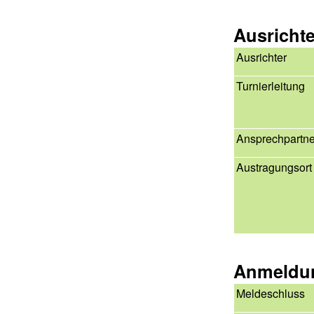
Ausricht
Ausrichter
Turnierleitung
Ansprechpartne
Austragungsort
Anmeldu
Meldeschluss