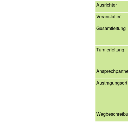
Ausrichter
Veranstalter
Gesamtleitung
Turnierleitung
Ansprechpartne
Austragungsort
Wegbeschreib