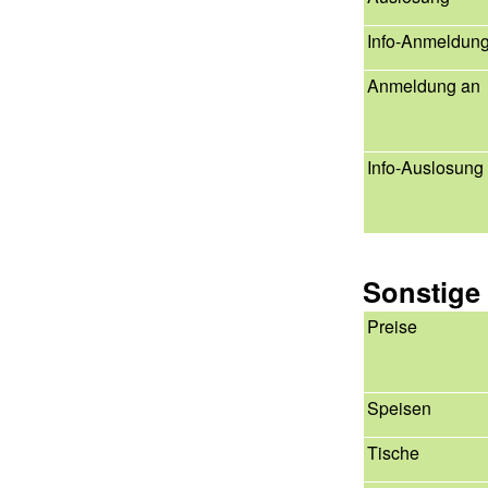
Info-Anmeldun
Anmeldung an
Info-Auslosung
Sonstige
Preise
Speisen
Tische