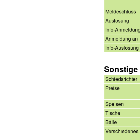
Meldeschluss
Auslosung
Info-Anmeldun
Anmeldung an
Info-Auslosung
Sonstige
Schiedsrichter
Preise
Speisen
Tische
Bälle
Verschiedenes