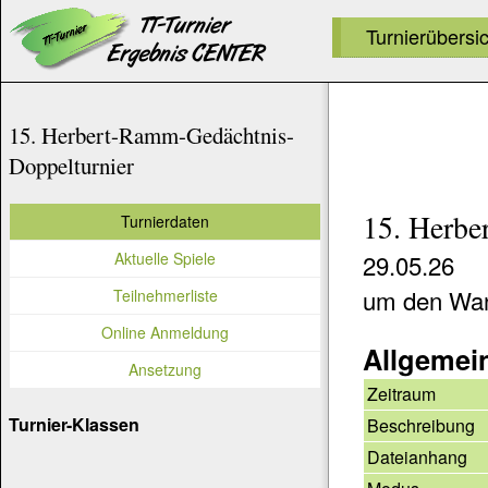
Turnierübersi
15. Herbert-Ramm-Gedächtnis-
Doppelturnier
15. Herbe
Turnierdaten
Aktuelle Spiele
29.05.26
um den Wan
Teilnehmerliste
Online Anmeldung
Allgemei
Ansetzung
Zeitraum
Turnier-Klassen
Beschreibung
Dateianhang