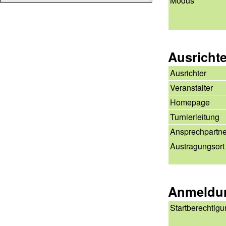
Modus
Ausricht
Ausrichter
Veranstalter
Homepage
Turnierleitung
Ansprechpartne
Austragungsort
Anmeldu
Startberechtig