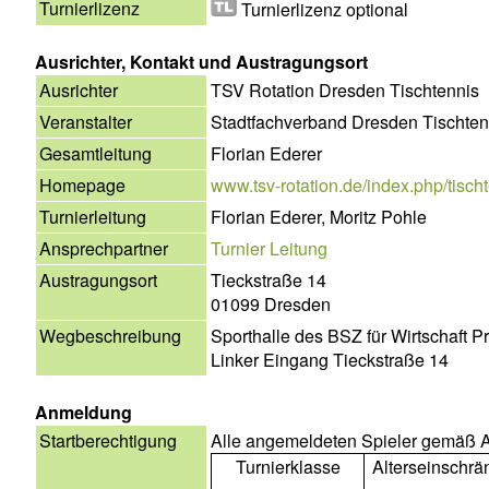
Turnierlizenz
Turnierlizenz optional
Ausrichter, Kontakt und Austragungsort
Ausrichter
TSV Rotation Dresden Tischtennis
Veranstalter
Stadtfachverband Dresden Tischten
Gesamtleitung
Florian Ederer
Homepage
www.tsv-rotation.de/index.php/tischte
Turnierleitung
Florian Ederer, Moritz Pohle
Ansprechpartner
Turnier Leitung
Austragungsort
Tieckstraße 14
01099 Dresden
Wegbeschreibung
Sporthalle des BSZ für Wirtschaft Pr
Linker Eingang Tieckstraße 14
Anmeldung
Startberechtigung
Alle angemeldeten Spieler gemäß A
Turnierklasse
Alterseinschr