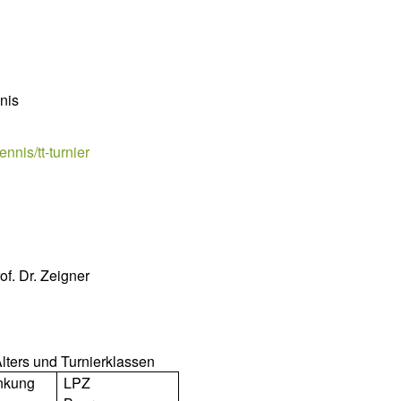
nis
nnis/tt-turnier
of. Dr. Zeigner
lters und Turnierklassen
änkung
LPZ