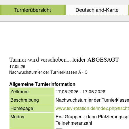
Turnierübersicht
Deutschland-Karte
Turnier wird verschoben... leider ABGESAGT
17.05.26
Nachwuchsturnier der Turnierklassen A - C
Allgemeine Turnierinformation
Zeitraum
17.05.2026 - 17.05.2026
Beschreibung
Nachwuchsturnier der Turnierklasse
Homepage
www.tsv-rotation.de/index.php/tischte
Modus
Erst Gruppen-, dann Platzierungsspi
Teilnehmeranzahl