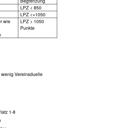
Begrenzung
LPZ < 850
LPZ <=1050
r wie
LPZ > 1050
Punkte
a
 wenig Vereinsduelle
latz 1-8
n