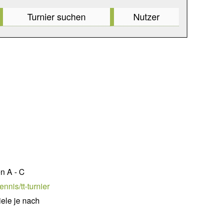
Turnier suchen
Nutzer
n A - C
nnis/tt-turnier
ele je nach