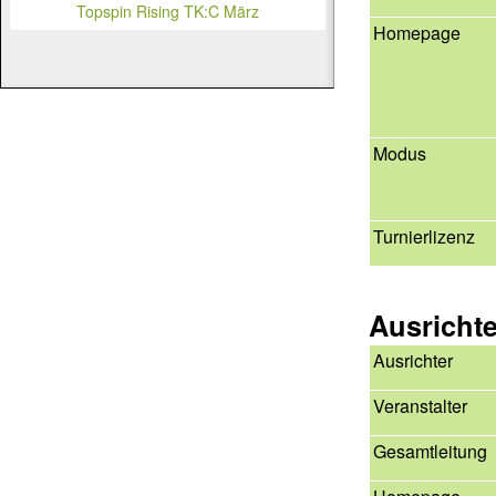
Topspin Rising TK:C März
Homepage
Modus
Turnierlizenz
Ausricht
Ausrichter
Veranstalter
Gesamtleitung