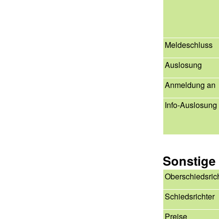
Meldeschluss
Auslosung
Anmeldung an
Info-Auslosung
Sonstige
Oberschiedsric
Schiedsrichter
Preise