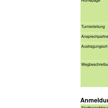
Homepage
Turnierleitung
Ansprechpartne
Austragungsort
Wegbeschreib
Anmeldu
Startberechtig