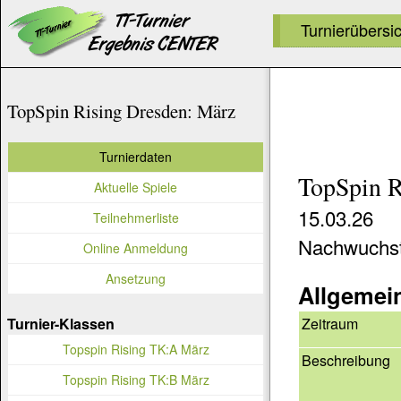
Turnierübersi
TopSpin Rising Dresden: März
Turnierdaten
TopSpin R
Aktuelle Spiele
15.03.26
Teilnehmerliste
Nachwuchstu
Online Anmeldung
Ansetzung
Allgemei
Zeitraum
Turnier-Klassen
Topspin Rising TK:A März
Beschreibung
Topspin Rising TK:B März