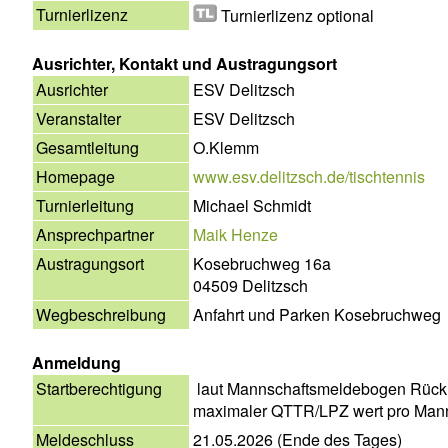
Turnierlizenz
Turnierlizenz optional
Ausrichter, Kontakt und Austragungsort
Ausrichter
ESV Delitzsch
Veranstalter
ESV Delitzsch
Gesamtleitung
O.Klemm
Homepage
www.esv.delitzsch.de/tischtennis
Turnierleitung
Michael Schmidt
Ansprechpartner
Maik Henze
Austragungsort
Kosebruchweg 16a
04509 Delitzsch
Wegbeschreibung
Anfahrt und Parken Kosebruchweg
Anmeldung
Startberechtigung
laut Mannschaftsmeldebogen Rüc
maximaler QTTR/LPZ wert pro Man
Meldeschluss
21.05.2026 (Ende des Tages)