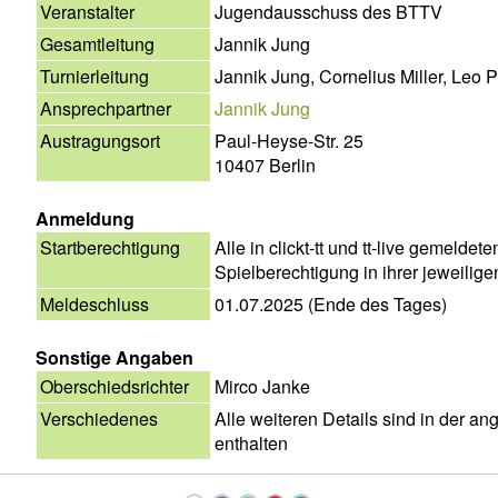
Veranstalter
Jugendausschuss des BTTV
Gesamtleitung
Jannik Jung
Turnierleitung
Jannik Jung, Cornelius Miller, Leo 
Ansprechpartner
Jannik Jung
Austragungsort
Paul-Heyse-Str. 25
10407 Berlin
Anmeldung
Startberechtigung
Alle in clickt-tt und tt-live gemeldete
Spielberechtigung in ihrer jeweilige
Meldeschluss
01.07.2025 (Ende des Tages)
Sonstige Angaben
Oberschiedsrichter
Mirco Janke
Verschiedenes
Alle weiteren Details sind in der 
enthalten