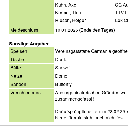
Kühn, Axel
SG Au
Kermer, Tino
TTV L
Riesen, Holger
Lok C
Meldeschluss
10.01.2025 (Ende des Tages)
Sonstige Angaben
Speisen
Vereinsgaststätte Germania geöffne
Tische
Donic
Bälle
Sanwei
Netze
Donic
Banden
Butterfly
Verschiedenes
Aus organisatorischen Gründen wer
zusammengefasst !
Der ursprüngliche Termin 28.02.25 
Neuer Termin steht noch nicht fest.