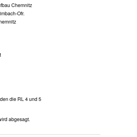
fbau Chemnitz
imbach-Ofr.
hemnitz
t
den die RL 4 und 5
wird abgesagt.