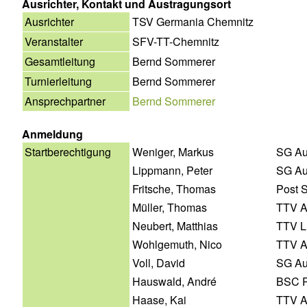
Ausrichter, Kontakt und Austragungsort
Ausrichter
TSV Germania Chemnitz
Veranstalter
SFV-TT-Chemnitz
Gesamtleitung
Bernd Sommerer
Turnierleitung
Bernd Sommerer
Ansprechpartner
Bernd Sommerer
Anmeldung
Startberechtigung
Weniger, Markus
SG Au
Lippmann, Peter
SG Au
Fritsche, Thomas
Post 
Müller, Thomas
TTV A
Neubert, Matthias
TTV L
Wohlgemuth, Nico
TTV A
Voll, David
SG Au
Hauswald, André
BSC R
Haase, Kai
TTV A