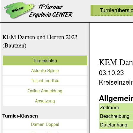
Turnierübersi
KEM Damen und Herren 2023
(Bautzen)
KEM Dame
Turnierdaten
Aktuelle Spiele
03.10.23
Kreiseinze
Teilnehmerliste
Online Anmeldung
Allgemei
Ansetzung
Zeitraum
Turnier-Klassen
Beschreibung
Dateianhang
Damen Doppel