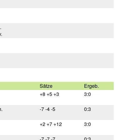
.
.
Sätze
Ergeb.
+8 +5 +3
3:0
.
-7 -4 -5
0:3
+2 +7 +12
3:0
-7 -7 -7
0:3