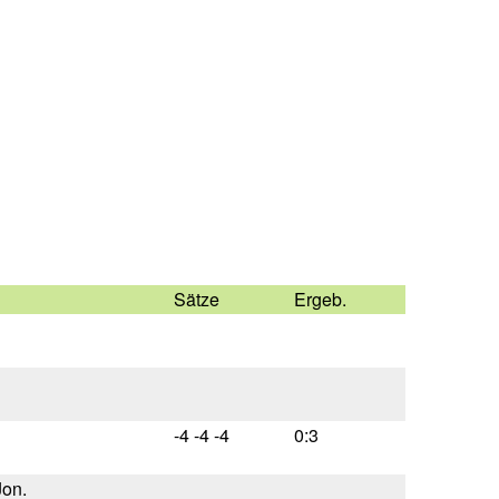
Sätze
Ergeb.
-4 -4 -4
0:3
on.