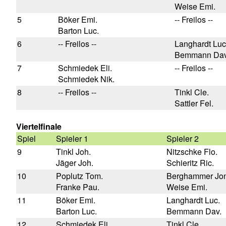
Weise Emi.
5
Böker Emi.
-- Freilos --
Barton Luc.
6
-- Freilos --
Langhardt Luc
Bemmann Dav
7
Schmiedek Eli.
-- Freilos --
Schmiedek Nik.
8
-- Freilos --
Tinkl Cle.
Sattler Fel.
Viertelfinale
Spiel
Spieler 1
Spieler 2
9
Tinkl Joh.
Nitzschke Flo.
Jäger Joh.
Schieritz Ric.
10
Poplutz Tom.
Berghammer Jon
Franke Pau.
Weise Emi.
11
Böker Emi.
Langhardt Luc.
Barton Luc.
Bemmann Dav.
12
Schmiedek Eli.
Tinkl Cle.