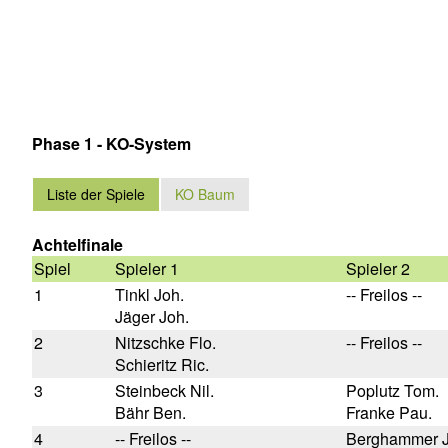
Phase 1 - KO-System
Liste der Spiele
KO Baum
Achtelfinale
Spiel
Spieler 1
Spieler 2
1
Tinkl Joh.
-- Freilos --
Jäger Joh.
2
Nitzschke Flo.
-- Freilos --
Schieritz Ric.
3
Steinbeck Nil.
Poplutz Tom.
Bähr Ben.
Franke Pau.
4
-- Freilos --
Berghammer J