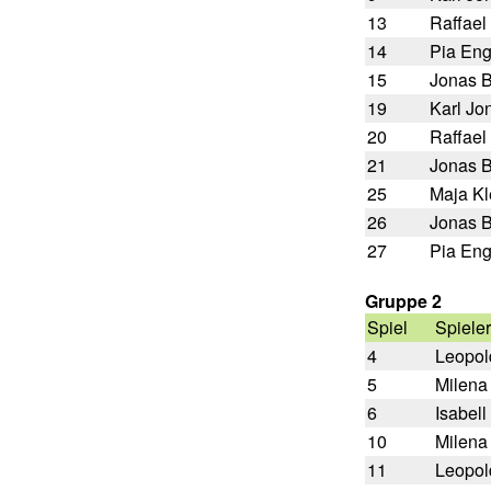
13
Raffael
14
Pia Eng
15
Jonas 
19
Karl Jo
20
Raffael
21
Jonas 
25
Maja K
26
Jonas 
27
Pia Eng
Gruppe 2
Spiel
Spieler
4
Leopol
5
Milena
6
Isabell
10
Milena
11
Leopol