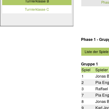
Turnierklasse B
Phas
Turnierklasse C
Phase 1 - Gru
Liste der Spiele
Gruppe 1
Spiel
Spieler
1
Jonas 
2
Pia Eng
3
Raffael
7
Pia Eng
8
Jonas 
9
Karl Jo