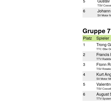
5
Gustav 
TSV Coss
6
Johann
SV Motor 
Gruppe 7
Platz
Spieler
1
Trong G
TTC Elbe D
2
Francis 
TTV Radebe
3
Fionn R
TSV Rotati
4
Kurt An
SV Motor M
5
Valentin
TSV Cosse
6
August S
TTV Syste