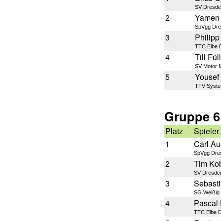
SV Dresde
2
Yamen 
SpVgg Dre
3
Philipp
TTC Elbe 
4
Till Fül
SV Motor 
5
Yousef 
TTV Syst
Gruppe 6
Platz
Spieler
1
Carl A
SpVgg Dre
2
Tim Ko
SV Dresden
3
Sebast
SG Weißig
4
Pascal
TTC Elbe 