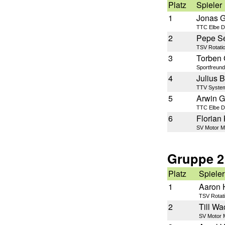
Platz
Spieler
1
Jonas 
TTC Elbe 
2
Pepe Se
TSV Rotati
3
Torben 
Sportfreun
4
Julius 
TTV Syste
5
Arwin G
TTC Elbe 
6
Florian
SV Motor M
Gruppe 2
Platz
Spieler
1
Aaron 
TSV Rotat
2
Till W
SV Motor 