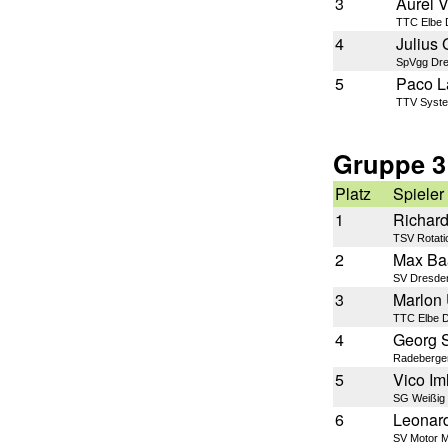
3
Aurel V
TTC Elbe 
4
Julius 
SpVgg Dre
5
Paco L
TTV Syst
Gruppe 3
Platz
Spieler
1
Richar
TSV Rotati
2
Max Ba
SV Dresden
3
Marlon
TTC Elbe 
4
Georg 
Radeberge
5
Vico Im
SG Weißig
6
Leonar
SV Motor 