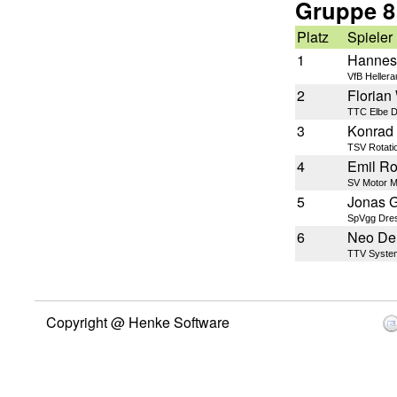
Gruppe 8
Platz
Spieler
1
Hannes
VfB Hellera
2
Florian
TTC Elbe 
3
Konrad
TSV Rotati
4
Emil R
SV Motor M
5
Jonas 
SpVgg Dre
6
Neo De
TTV Syste
Copyright @ Henke Software