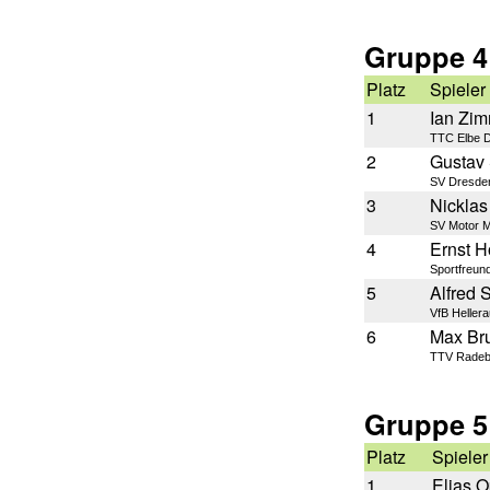
Gruppe 4
Platz
Spieler
1
Ian Zi
TTC Elbe 
2
Gustav 
SV Dresden
3
Nicklas
SV Motor 
4
Ernst H
Sportfreun
5
Alfred 
VfB Hellera
6
Max B
TTV Radeb
Gruppe 5
Platz
Spieler
1
Elias O