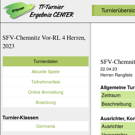
Turnierübersi
SFV-Chemnitz Vor-RL 4 Herren,
2023
SFV-Chemnitz
Turnierdaten
22.04.23
Aktuelle Spiele
Herren Rangliste
Teilnehmerliste
Allgemeine Tur
Online Anmeldung
Zeitraum
Ansetzung
Beschreibung
Turnier-Klassen
Ausrichter, Ko
Ausrichter
Germania
Veranstalter