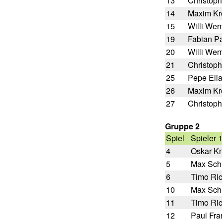
13
Christoph
14
Maxim Kr
15
Willi Wer
19
Fabian P
20
Willi Wer
21
Christoph
25
Pepe Eli
26
Maxim Kr
27
Christoph
Gruppe 2
Spiel
Spieler 
4
Oskar Kn
5
Max Sch
6
Timo Ric
10
Max Sch
11
Timo Ric
12
Paul Fra