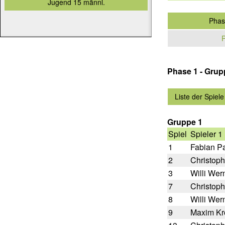
Jugend 15 männl.
Phas
P
Phase 1 - Gru
Liste der Spiele
Gruppe 1
Spiel
Spieler 1
1
Fabian P
2
Christoph
3
Willi Wer
7
Christoph
8
Willi Wer
9
Maxim Kr