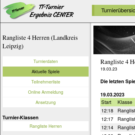
Turnierübersi
Rangliste 4 Herren (Landkreis
Leipzig)
Rangliste 4 H
Turnierdaten
19.03.23
Aktuelle Spiele
Die letzten Spi
Teilnehmerliste
Online Anmeldung
19.03.2023
Start
Klasse
Ansetzung
12:18
Ranglis
Turnier-Klassen
12:17
Ranglis
Rangliste Herren
12:14
Ranglis