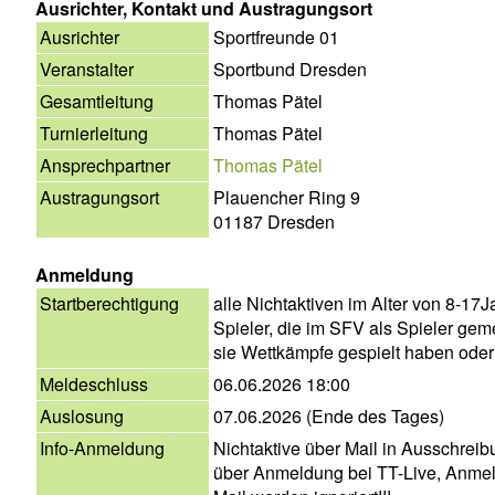
Ausrichter, Kontakt und Austragungsort
Ausrichter
Sportfreunde 01
Veranstalter
Sportbund Dresden
Gesamtleitung
Thomas Pätel
Turnierleitung
Thomas Pätel
Ansprechpartner
Thomas Pätel
Austragungsort
Plauencher Ring 9
01187 Dresden
Anmeldung
Startberechtigung
alle Nichtaktiven im Alter von 8-17J
Spieler, die im SFV als Spieler gem
sie Wettkämpfe gespielt haben oder 
Meldeschluss
06.06.2026 18:00
Auslosung
07.06.2026 (Ende des Tages)
Info-Anmeldung
Nichtaktive über Mail in Ausschreib
über Anmeldung bei TT-Live, Anme