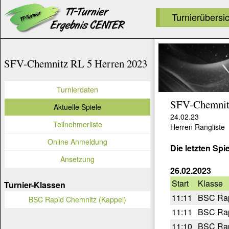
Turnierübersi
SFV-Chemnitz RL 5 Herren 2023
Turnierdaten
SFV-Chemnit
Aktuelle Spiele
24.02.23
Teilnehmerliste
Herren Rangliste
Online Anmeldung
Die letzten Spi
Ansetzung
26.02.2023
Start
Klasse
Turnier-Klassen
11:11
BSC Rap
BSC Rapid Chemnitz (Kappel)
11:11
BSC Rap
11:10
BSC Rap