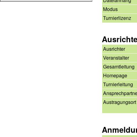
Dateianhang
Modus
Turnierlizenz
Ausricht
Ausrichter
Veranstalter
Gesamtleitung
Homepage
Turnierleitung
Ansprechpartne
Austragungsort
Anmeldu