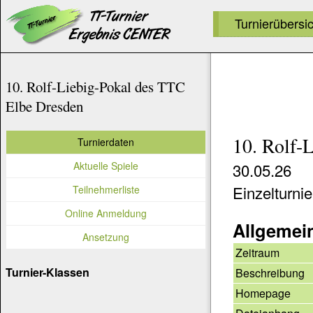
Turnierübersi
10. Rolf-Liebig-Pokal des TTC
Elbe Dresden
10. Rolf-
Turnierdaten
Aktuelle Spiele
30.05.26
Einzelturni
Teilnehmerliste
Online Anmeldung
Allgemei
Ansetzung
Zeitraum
Turnier-Klassen
Beschreibung
Homepage