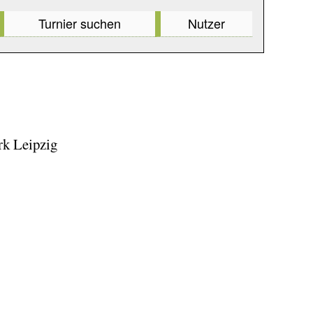
Turnier suchen
Nutzer
rk Leipzig