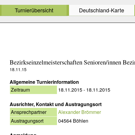
Turnierübersicht
Deutschland-Karte
Bezirkseinzelmeisterschaften Senioren/innen Bezi
18.11.15
Allgemeine Turnierinformation
Zeitraum
18.11.2015 - 18.11.2015
Ausrichter, Kontakt und Austragungsort
Ansprechpartner
Alexander Brömmer
Austragungsort
04564 Böhlen