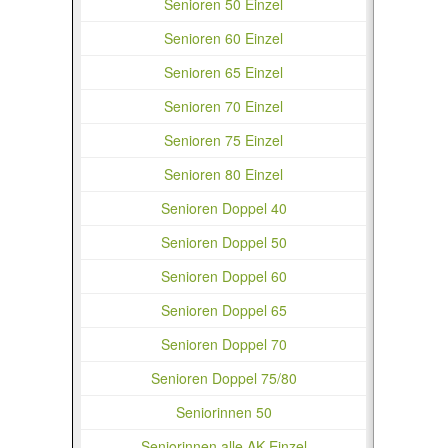
Senioren 50 Einzel
Senioren 60 Einzel
Senioren 65 Einzel
Senioren 70 Einzel
Senioren 75 Einzel
Senioren 80 Einzel
Senioren Doppel 40
Senioren Doppel 50
Senioren Doppel 60
Senioren Doppel 65
Senioren Doppel 70
Senioren Doppel 75/80
Seniorinnen 50
Seniorinnen alle AK Einzel