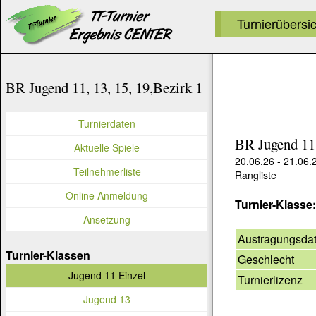
Turnierübersi
BR Jugend 11, 13, 15, 19,Bezirk 1
Turnierdaten
BR Jugend 11,
Aktuelle Spiele
20.06.26 - 21.06.
Teilnehmerliste
Rangliste
Online Anmeldung
Turnier-Klasse
Ansetzung
Austragungsda
Turnier-Klassen
Geschlecht
Jugend 11 Einzel
Turnierlizenz
Jugend 13