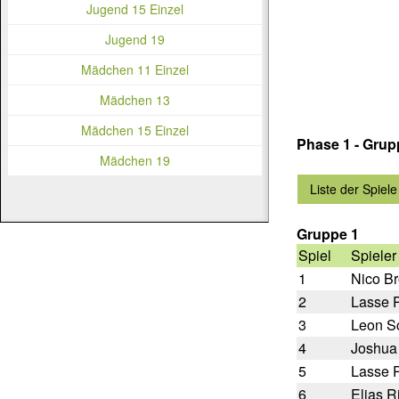
Jugend 15 Einzel
Jugend 19
Mädchen 11 Einzel
Mädchen 13
Mädchen 15 Einzel
Phase 1 - Gru
Mädchen 19
Liste der Spiele
Gruppe 1
Spiel
Spieler
1
Nico B
2
Lasse 
3
Leon S
4
Joshua
5
Lasse 
6
Elias R