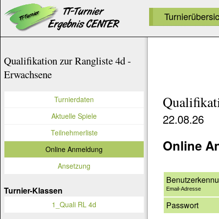
Turnierübersi
Qualifikation zur Rangliste 4d -
Erwachsene
Qualifikat
Turnierdaten
Aktuelle Spiele
22.08.26
Teilnehmerliste
Online A
Online Anmeldung
Ansetzung
Benutzerkenn
Turnier-Klassen
Email-Adresse
Passwort
1_Quali RL 4d