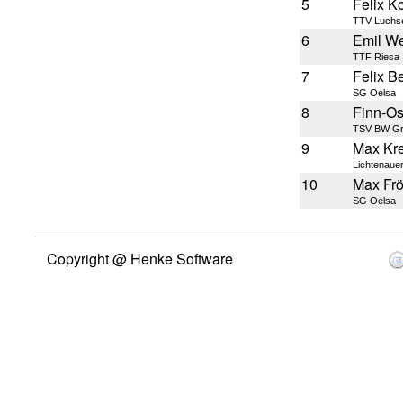
5
Felix Ko
TTV Luchs
6
Emil W
TTF Riesa
7
Felix B
SG Oelsa
8
Finn-Os
TSV BW Gr
9
Max Kr
Lichtenaue
10
Max Fr
SG Oelsa
Copyright @ Henke Software