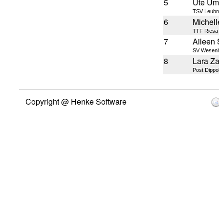
5
Ute Uml
TSV Leubn
6
Michel
TTF Riesa
7
Aileen 
SV Wesenit
8
Lara Z
Post Dippo
Copyright @ Henke Software