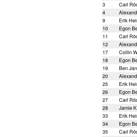
3
Carl Rö
4
Alexand
9
Erik Hei
10
Egon B
11
Carl Rö
12
Alexand
17
Collin W
18
Egon B
19
Ben Jan
20
Alexand
25
Erik Hei
26
Egon B
27
Carl Rö
28
Jamie K
33
Erik Hei
34
Egon B
35
Carl Rö