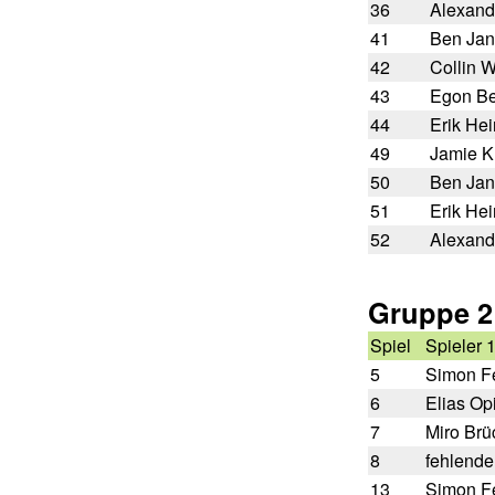
36
Alexand
41
Ben Jan
42
Collin W
43
Egon B
44
Erik Hei
49
Jamie K
50
Ben Jan
51
Erik Hei
52
Alexand
Gruppe 2
Spiel
Spieler 
5
Simon Fe
6
Elias Op
7
Miro Brü
8
fehlende
13
Simon Fe