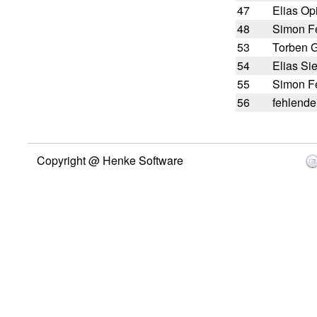
47
Elias Op
48
Simon Fe
53
Torben G
54
Elias Si
55
Simon Fe
56
fehlende
Copyright @ Henke Software