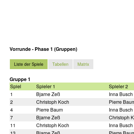
Vorrunde - Phase 1 (Gruppen)
Liste der Spiele
Tabellen
Matrix
Gruppe 1
Spiel
Spieler 1
Spieler 2
1
Bjarne Zeß
Inna Busch
2
Christoph Koch
Pierre Bau
4
Pierre Baum
Inna Busch
7
Bjarne Zeß
Christoph 
11
Christoph Koch
Inna Busch
13
Bjarne Zeß
Pierre Bau