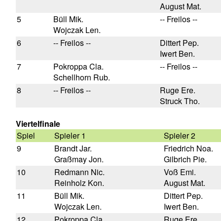
August Mat.
5
Büll Mik.
-- Freilos --
Wojczak Len.
6
-- Freilos --
Dittert Pep.
Iwert Ben.
7
Pokroppa Cla.
-- Freilos --
Schellhorn Rub.
8
-- Freilos --
Ruge Ere.
Struck Tho.
Viertelfinale
Spiel
Spieler 1
Spieler 2
9
Brandt Jar.
Friedrich Noa.
Graßmay Jon.
Gilbrich Pie.
10
Redmann Nic.
Voß Emi.
Reinholz Kon.
August Mat.
11
Büll Mik.
Dittert Pep.
Wojczak Len.
Iwert Ben.
12
Pokroppa Cla.
Ruge Ere.