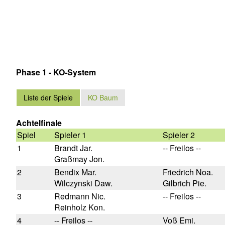
Phase 1 - KO-System
Liste der Spiele
KO Baum
Achtelfinale
Spiel
Spieler 1
Spieler 2
1
Brandt Jar.
-- Freilos --
Graßmay Jon.
2
Bendix Mar.
Friedrich Noa.
Wilczynski Daw.
Gilbrich Pie.
3
Redmann Nic.
-- Freilos --
Reinholz Kon.
4
-- Freilos --
Voß Emi.