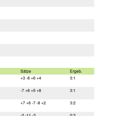
Sätze
Ergeb.
+3 -8 +6 +4
3:1
-7 +8 +5 +8
3:1
+7 +6 -7 -8 +2
3:2
-2 -11 -3
0:3