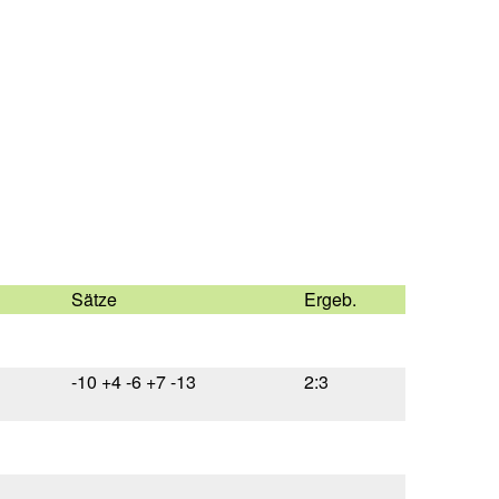
Sätze
Ergeb.
-10 +4 -6 +7 -13
2:3