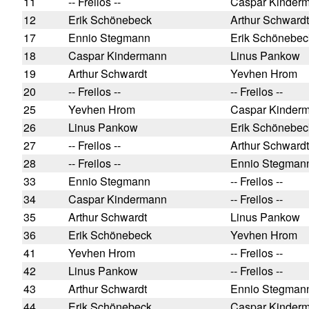
11
-- Freilos --
Caspar Kinder
12
Erik Schönebeck
Arthur Schwardt
17
Ennio Stegmann
Erik Schönebec
18
Caspar Kindermann
Linus Pankow
19
Arthur Schwardt
Yevhen Hrom
20
-- Freilos --
-- Freilos --
25
Yevhen Hrom
Caspar Kinder
26
Linus Pankow
Erik Schönebec
27
-- Freilos --
Arthur Schwardt
28
-- Freilos --
Ennio Stegman
33
Ennio Stegmann
-- Freilos --
34
Caspar Kindermann
-- Freilos --
35
Arthur Schwardt
Linus Pankow
36
Erik Schönebeck
Yevhen Hrom
41
Yevhen Hrom
-- Freilos --
42
Linus Pankow
-- Freilos --
43
Arthur Schwardt
Ennio Stegman
44
Erik Schönebeck
Caspar Kinder