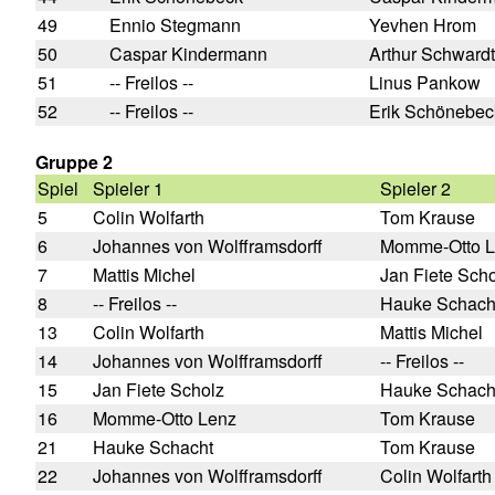
49
Ennio Stegmann
Yevhen Hrom
50
Caspar Kindermann
Arthur Schwardt
51
-- Freilos --
Linus Pankow
52
-- Freilos --
Erik Schönebec
Gruppe 2
Spiel
Spieler 1
Spieler 2
5
Colin Wolfarth
Tom Krause
6
Johannes von Wolfframsdorff
Momme-Otto L
7
Mattis Michel
Jan Fiete Sch
8
-- Freilos --
Hauke Schach
13
Colin Wolfarth
Mattis Michel
14
Johannes von Wolfframsdorff
-- Freilos --
15
Jan Fiete Scholz
Hauke Schach
16
Momme-Otto Lenz
Tom Krause
21
Hauke Schacht
Tom Krause
22
Johannes von Wolfframsdorff
Colin Wolfarth