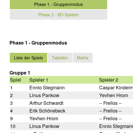
Phase 1 - Gruppenmodus
Phase 2 - KO-System
Phase 1 - Gruppenmodus
Liste der Spiele
Tabellen
Matrix
Gruppe 1
Spiel
Spieler 1
Spieler 2
1
Ennio Stegmann
Caspar Kinder
2
Linus Pankow
Yevhen Hrom
3
Arthur Schwardt
-- Freilos --
4
Erik Schönebeck
-- Freilos --
9
Yevhen Hrom
-- Freilos --
10
Linus Pankow
Ennio Stegman