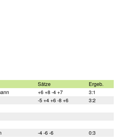
Sätze
Ergeb.
mann
+6 +8 -4 +7
3:1
-5 +4 +6 -8 +6
3:2
n
-4 -6 -6
0:3