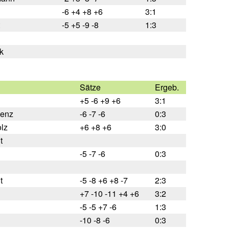
-6 +4 +8 +6
3:1
-5 +5 -9 -8
1:3
k
Sätze
Ergeb.
+5 -6 +9 +6
3:1
enz
-6 -7 -6
0:3
olz
+6 +8 +6
3:0
t
-5 -7 -6
0:3
t
-5 -8 +6 +8 -7
2:3
+7 -10 -11 +4 +6
3:2
-5 -5 +7 -6
1:3
-10 -8 -6
0:3