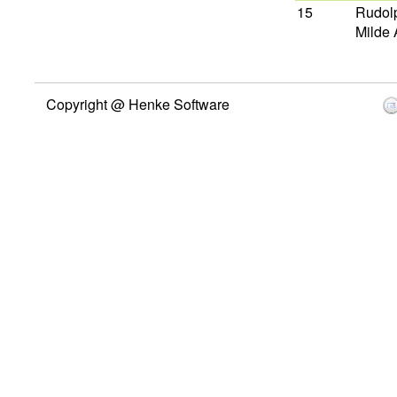
15
Rudol
Milde 
Copyright @ Henke Software