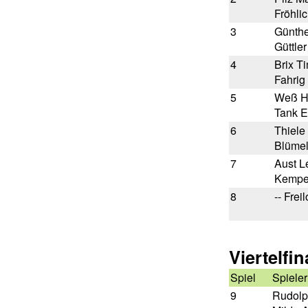
Fröhli
3
Günthe
Güttler
4
Brix T
Fahrig 
5
Weß H
Tank E
6
Thiele
Blümel
7
Aust L
Kempe
8
-- Freil
Viertelfin
Spiel
Spieler
9
Rudolp