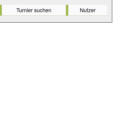
Turnier suchen
Nutzer