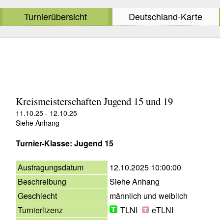
Turnierübersicht
Deutschland-Karte
Kreismeisterschaften Jugend 15 und 19
11.10.25 - 12.10.25
Siehe Anhang
Turnier-Klasse: Jugend 15
Austragungsdatum
12.10.2025 10:00:00
Beschreibung
Siehe Anhang
Geschlecht
männlich und weiblich
Turnierlizenz
TLNI
eTLNI