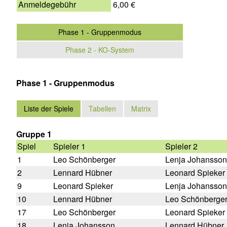
Anmeldegebühr
6,00 €
Phase 1 - Gruppenmodus
Phase 2 - KO-System
Phase 1 - Gruppenmodus
Liste der Spiele
Tabellen
Matrix
Gruppe 1
Spiel
Spieler 1
Spieler 2
1
Leo Schönberger
Lenja Johansson
2
Lennard Hübner
Leonard Spieker
9
Leonard Spieker
Lenja Johansson
10
Lennard Hübner
Leo Schönberge
17
Leo Schönberger
Leonard Spieker
18
Lenja Johansson
Lennard Hübner