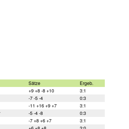
Sätze
Ergeb.
+9 +8 -8 +10
3:1
-7 -5 -4
0:3
-11 +16 +9 +7
3:1
r
-5 -4 -8
0:3
-7 +8 +6 +7
3:1
+6 +8 +8
3:0