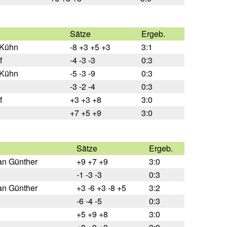
Sätze
Ergeb.
 Kühn
-8 +3 +5 +3
3:1
f
-4 -3 -3
0:3
 Kühn
-5 -3 -9
0:3
-3 -2 -4
0:3
f
+3 +3 +8
3:0
+7 +5 +9
3:0
Sätze
Ergeb.
ian Günther
+9 +7 +9
3:0
-1 -3 -3
0:3
ian Günther
+3 -6 +3 -8 +5
3:2
-6 -4 -5
0:3
+5 +9 +8
3:0