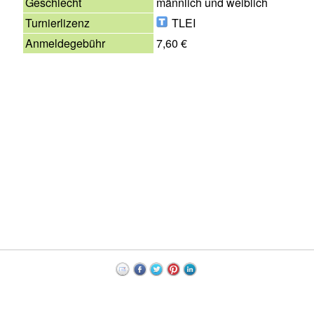
Geschlecht
männlich und weiblich
Turnierlizenz
TLEI
Anmeldegebühr
7,60 €