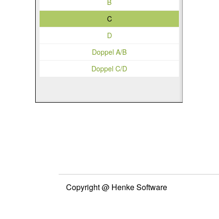
B
C
D
Doppel A/B
Doppel C/D
Copyright @ Henke Software