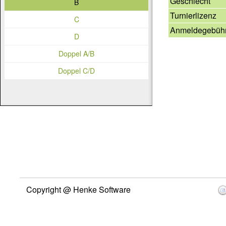
Geschlecht
B
Turnierlizenz
C
Anmeldegebüh
D
Doppel A/B
Doppel C/D
Copyright @ Henke Software