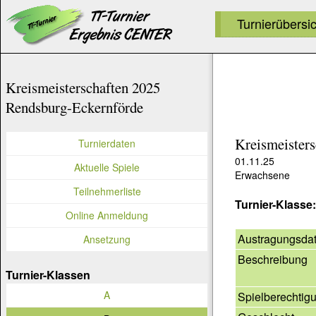
Turnierübersi
Kreismeisterschaften 2025
Rendsburg-Eckernförde
Kreismeister
Turnierdaten
01.11.25
Aktuelle Spiele
Erwachsene
Teilnehmerliste
Turnier-Klasse
Online Anmeldung
Austragungsda
Ansetzung
Beschreibung
Turnier-Klassen
A
Spielberechtig