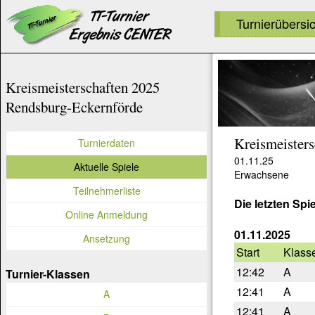
Turnierübersi
Kreismeisterschaften 2025
Rendsburg-Eckernförde
Kreismeister
Turnierdaten
01.11.25
Aktuelle Spiele
Erwachsene
Teilnehmerliste
Die letzten Spi
Online Anmeldung
01.11.2025
Ansetzung
Start
Klass
12:42
A
Turnier-Klassen
12:41
A
A
12:41
A