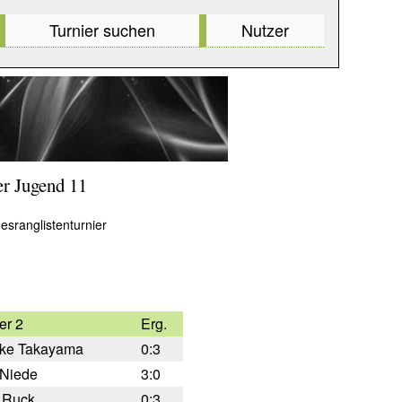
Turnier suchen
Nutzer
er Jugend 11
desranglistenturnier
er 2
Erg.
ke Takayama
0:3
 Niede
3:0
s Ruck
0:3