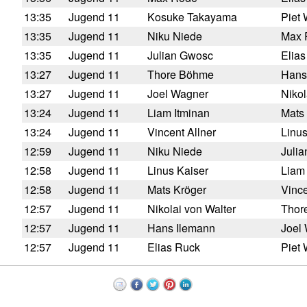
13:35
Jugend 11
Kosuke Takayama
Piet
13:35
Jugend 11
Niku Niede
Max 
13:35
Jugend 11
Julian Gwosc
Elia
13:27
Jugend 11
Thore Böhme
Hans
13:27
Jugend 11
Joel Wagner
Nikol
13:24
Jugend 11
Liam Itminan
Mats
13:24
Jugend 11
Vincent Allner
Linus
12:59
Jugend 11
Niku Niede
Juli
12:58
Jugend 11
Linus Kaiser
Liam 
12:58
Jugend 11
Mats Kröger
Vince
12:57
Jugend 11
Nikolai von Walter
Thor
12:57
Jugend 11
Hans Ilemann
Joel
12:57
Jugend 11
Elias Ruck
Piet