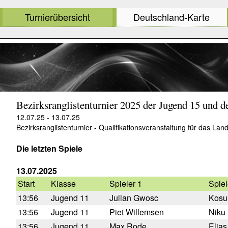
Turnierübersicht
Deutschland-Karte
Bezirksranglistenturnier 2025 der Jugend 15 und d
12.07.25 - 13.07.25
Bezirksranglistenturnier - Qualifikationsveranstaltung für das Lan
Die letzten Spiele
13.07.2025
Start
Klasse
Spieler 1
Spiel
13:56
Jugend 11
Julian Gwosc
Kosu
13:56
Jugend 11
Piet Willemsen
Niku
13:56
Jugend 11
Max Rode
Elia