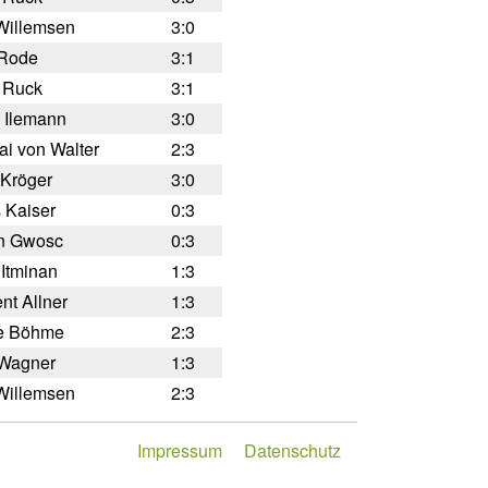
 Willemsen
3:0
Rode
3:1
s Ruck
3:1
 Ilemann
3:0
ai von Walter
2:3
 Kröger
3:0
 Kaiser
0:3
an Gwosc
0:3
Itminan
1:3
nt Allner
1:3
e Böhme
2:3
 Wagner
1:3
 Willemsen
2:3
Impressum
Datenschutz