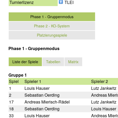
Turnierlizenz
TLEI
Phase 1 - Gruppenmodus
Phase 2 - KO-System
Platzierungsspiele
Phase 1 - Gruppenmodus
Liste der Spiele
Tabellen
Matrix
Gruppe 1
Spiel
Spieler 1
Spieler 2
1
Louis Hauser
Lutz Jankwitz
2
Sebastian Oerding
Andreas Mieri
17
Andreas Mierisch-Rädel
Lutz Jankwitz
18
Sebastian Oerding
Louis Hauser
33
Louis Hauser
Andreas Mieri