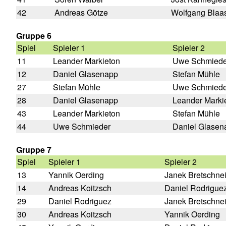
42
Andreas Götze
Wolfgang Blaa
Gruppe 6
Spiel
Spieler 1
Spieler 2
11
Leander Markieton
Uwe Schmiede
12
Daniel Glasenapp
Stefan Mühle
27
Stefan Mühle
Uwe Schmiede
28
Daniel Glasenapp
Leander Marki
43
Leander Markieton
Stefan Mühle
44
Uwe Schmieder
Daniel Glasen
Gruppe 7
Spiel
Spieler 1
Spieler 2
13
Yannik Oerding
Janek Bretschne
14
Andreas Koitzsch
Daniel Rodrigue
29
Daniel Rodriguez
Janek Bretschne
30
Andreas Koitzsch
Yannik Oerding