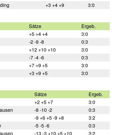
ding
+3 +4 +9
3:0
Sätze
Ergeb.
+5 +4 +4
3:0
-2 -9 -8
0:3
+12 +10 +10
3:0
-7 -4 -6
0:3
+7 +9 +5
3:0
+3 +9 +5
3:0
Sätze
Ergeb.
+2 +5 +7
3:0
hausen
-8 -10 -2
0:3
-9 +6 +5 -9 +8
3:2
v
-5 -5 -6
0:3
hausen
-13 -3 +10 +5 +10
3:2