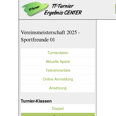
Vereinsmeisterschaft 2025 -
Sportfreunde 01
Turnierdaten
Aktuelle Spiele
Teilnehmerliste
Online Anmeldung
Ansetzung
Turnier-Klassen
Doppel