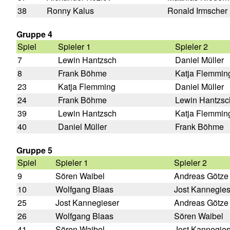
38
Ronny Kalus
Ronald Irmscher
Gruppe 4
Spiel
Spieler 1
Spieler 2
7
Lewin Hantzsch
Daniel Müller
8
Frank Böhme
Katja Flemmin
23
Katja Flemming
Daniel Müller
24
Frank Böhme
Lewin Hantzsc
39
Lewin Hantzsch
Katja Flemmin
40
Daniel Müller
Frank Böhme
Gruppe 5
Spiel
Spieler 1
Spieler 2
9
Sören Waibel
Andreas Götze
10
Wolfgang Blaas
Jost Kannegies
25
Jost Kannegieser
Andreas Götze
26
Wolfgang Blaas
Sören Waibel
41
Sören Waibel
Jost Kannegies